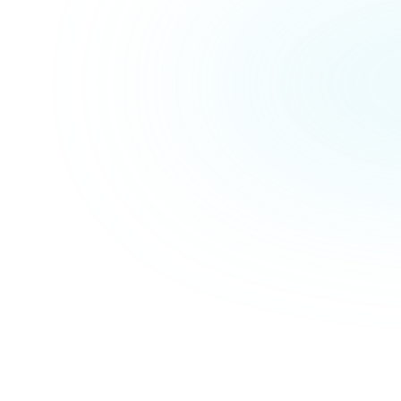
wingt phishing-resistente Multi-Fakto
ung (MFA) für privilegierte Nutzer
 – un
derungen stehen unmittelbar bevor.
ode aus einer Authenticator-App reicht