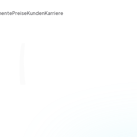
ente
Preise
Kunden
Karriere
Salesforce-MFA-R
ins & privilegiert
Galina Kubis
 Senior Salesforce 
Consultant