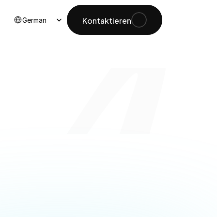
Select Language
Kontaktieren
German
egeln 
e Nutzer