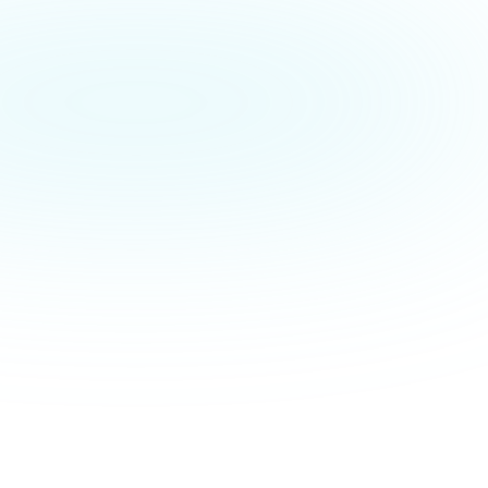
r-
d weitere 
 künftig nicht 